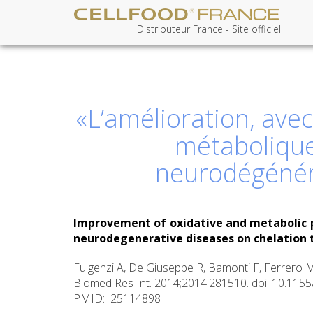
Distributeur France - Site officiel
Aller
au
contenu
«L’amélioration, ave
principal
métabolique
neurodégénéra
Improvement of oxidative and metabolic p
neurodegenerative diseases on chelation
Fulgenzi A, De Giuseppe R, Bamonti F, Ferrero 
Biomed Res Int. 2014;2014:281510. doi: 10.1155
PMID: 25114898