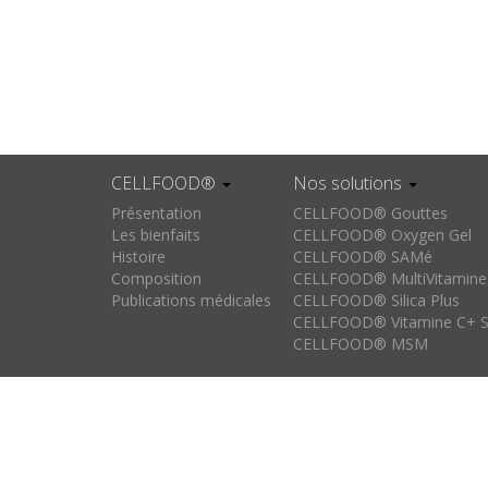
CELLFOOD®
Nos solutions
Présentation
CELLFOOD® Gouttes
Les bienfaits
CELLFOOD® Oxygen Gel
Histoire
CELLFOOD® SAMé
Composition
CELLFOOD® MultiVitamine
Publications médicales
CELLFOOD® Silica Plus
CELLFOOD® Vitamine C+ S
CELLFOOD® MSM