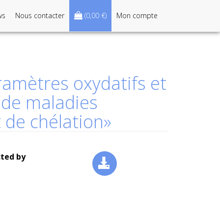
ws
Nous contacter
(
0,00 €
)
Mon compte
ramètres oxydatifs et
 de maladies
 de chélation»
cted by