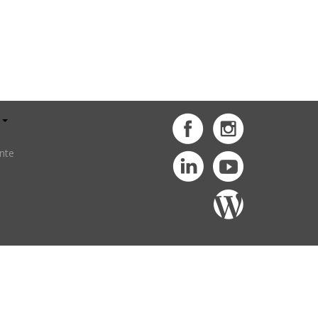
l
Facebook
Instagram
nte
LinkedIn
YouTube
Blog